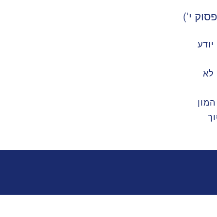
סוק י')
יודע
 לא
המון
וך