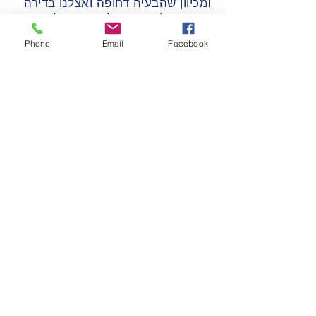
ומכיוון שהבעיה דחופה ואצלנו בדירה
הנזק גדול, אין זמן לבזבז ויש להקדים
איתור וטיפול. עם מים זה ידוע שאם
Phone
Email
Facebook
לא מקדימים לטפל, הבעיה רק
תחמיר ואז ההוצאות יהיו גדולות יותר,
מה גם שעפ"י החוק אנו מחוייבים
בעקרון הקטנת הנזק.
הטיפ הכי גדול שאתן לקוראי המאמר
שלי הוא לעבוד בצורה מסודרת, ליידע
את הוועד וחברת הניהול על הנזקים
ודרכי הפעולה, לתעד הכל בתמונות
ובווידאו, לשמור מסמכים, חשבוניות,
קבלות, חוות דעת ובעיקר לעבוד עם
בעלי מקצוע מומלצים ולקבל ייעוץ
משפטי ממומחה בתחום.
ברגע שהבעיה נפתרת מגיעים לשלב
החזר הכספים מהגורם האחראי ואז
כל החומר שאספנו יהווה את בסיס
הדרישה שלנו לתביעת החוב.