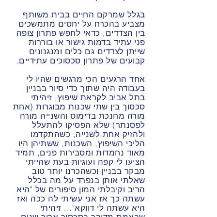
בגלל שמרקם החיים בבית משותף
מצביע בהכרח על יחסים מתמשכים
בין הצדדים, כדאי לחפש פתרון צופה
פני עתיד בדמות גישור או בוררות
שייתן לצדדים גם כלים ומנגנונים
קבועים של פתרון סכסוכים עתידיים.
אחד הרגעים הכי מרגשים שהיו לי
בעבודה היה שתוך כדי סיור בבניין
בתל אביב לקראת שיפוץ, זיהיתי
סכסוך בין שתי שכנות מבוגרות (אחת
מורה מחנכת בדימוס והשנייה מורה
לפסנתר) שלא הפסיקו להתעלל
ולהזיק אחת לשנייה, כשהתקדמו
הליכי השיפוץ, השכנות, ששתיהן היו
מאוד נחמדות ומסבירות פנים, תמיד
הציעו לי קפה ועוגיות בעת שהייתי
מבקר בבניין וכשהכרנו יותר טוב
שאלתי אותן בנפרד על מה בכלל
הריב וקיבלתי המון סיפורים של "היא
עשתה כך אז אני עשיתי לה ככה ואז
היא עשתה לי דווקא"... זיהיתי
שבאמת מדובר בסכסוך ארוך שנים