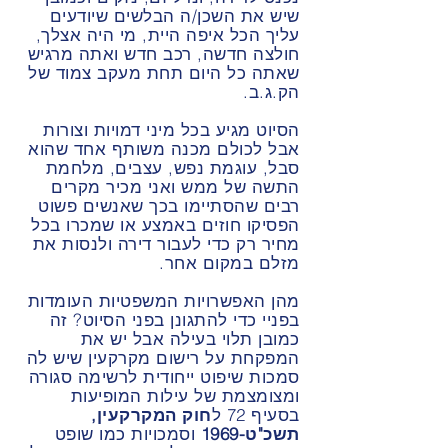
שיש את השכן/ה הבלשים שיודעים
עליך הכל איפה היית, מי היה אצלך,
חולצה חדשה, רכב חדש ואתה מרגיש
שאתה כל היום תחת מעקב צמוד של
הק.ג.ב.
הסיוט מגיע בכל מיני דמויות וצורות
אבל לכולם מכנה משותף אחד שהוא
סבל, עוגמת נפש, עצבים, מלחמת
התשה של ממש ואני מכיר מקרים
רבים שהסתיימו בכך שאנשים פשוט
הפסיקו חוזים באמצע או שמכרו בכל
מחיר רק כדי לעבור דירה ולנסות את
מזלם במקום אחר.
מהן האפשרויות המשפטיות העומדות
בפניי כדי להתגונן בפני הסיוט? זה
כמובן תלוי בעילה אבל יש את
המפקחת על רישום מקרקעין שיש לה
סמכות שיפוט ייחודית לרשימה סגורה
ומצומצמת של עילות המופיעות
בסעיף 72 ל
חוק המקרקעין,
תשכ"ט-1969
וסמכויות כמו שופט