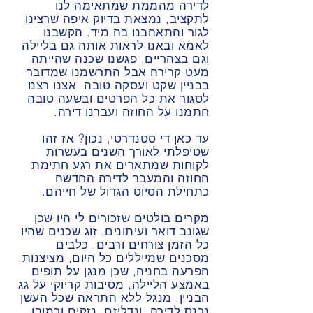
לדירה מהממת שמתאימה לנו
לתקציב, נמצאת בדיוק איפה שרצינו
לגור והתאהבנו בה מיד. הקשבנו
לאמא ובאנו לראות אותה גם בליילה
וגם בצהריים, פגשנו שכנה שהייתה
מעט קרירה אבל התרשמנו שמדובר
בבניין שקט ועסקה טובה. אצנו רצנו
לסגור את כל הפרטים ובשעה טובה
חתמנו על החוזה ועברנו דירה.
עד כאן די סטנדרטי, נכון? אז זהו
שטיפלתי לאורך השנים בעשרות
לקוחות שמתארים את רגע חתימת
החוזה והמעבר לדירה החדשה
כתחילת הסיוט הגדול של חייהם.
מקרים בולטים שזכורים לי היו שכן
שגונב דואר ועיתונים, זוג שכנים שהיו
כל הזמן צורחים ורבים, כלבים
מסכנים שמייללים כל היום, מציצנות,
הפרעה בחניה, שכן מנגן על תופים
באמצע הליילה, מסיבות קריוקי על גג
הבניין, מנגל ללא התראה שכל העשן
נכנס לדירה, ונדליזם, נזקים וכמובן